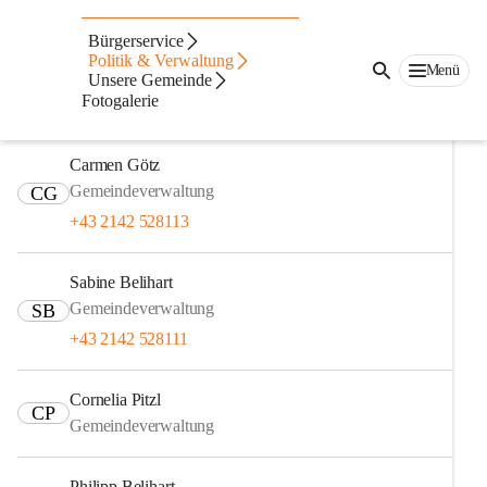
Gemeindeverwaltung
Bürgerservice
Politik & Verwaltung
Menü
OAR Koller Romana
Unsere Gemeinde
KR
Fotogalerie
Amtsleiterin
Carmen Götz
Gemeindeverwaltung
CG
+43 2142 528113
Sabine Belihart
Gemeindeverwaltung
SB
+43 2142 528111
Cornelia Pitzl
CP
Gemeindeverwaltung
Philipp Belihart