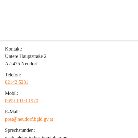
Bürgermeister
Karel Lentsch
Als Bürgermeister ist es mir ein großes Anliegen, den Lebensraum in 
Homepage soll Ihnen Wissenswertes aus unserer Gemeinde und rund
Kontakt:
Untere Hauptstraße 2
A-2475 Neudorf
Telefon:
02142 5281
Mobil:
0699 19 03 1970
E-Mail:
post@neudorf.bgld.gv.at
Sprechstunden:
nach telefonischer Vereinbarung