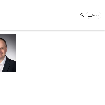
Menü
ese 