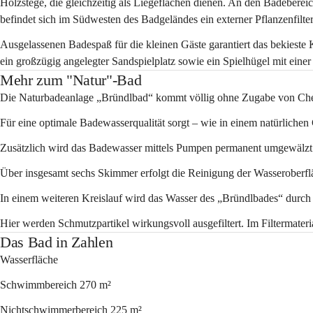
Holzstege, die gleichzeitig als Liegeflächen dienen. An den Badebereic
befindet sich im Südwesten des Badgeländes ein externer Pflanzenfilter
Ausgelassenen Badespaß für die kleinen Gäste garantiert das bekieste 
ein großzügig angelegter Sandspielplatz sowie ein Spielhügel mit einer
Mehr zum "Natur"-Bad
Die Naturbadeanlage „Bründlbad“ kommt völlig ohne Zugabe von Che
Für eine optimale Badewasserqualität sorgt – wie in einem natürlic
Zusätzlich wird das Badewasser mittels Pumpen permanent umgewälzt
Über insgesamt sechs Skimmer erfolgt die Reinigung der Wasseroberfl
In einem weiteren Kreislauf wird das Wasser des „Bründlbades“ durch d
Hier werden Schmutzpartikel wirkungsvoll ausgefiltert. Im Filtermate
Das Bad in Zahlen
Wasserfläche
Schwimmbereich 270 m²
Nichtschwimmerbereich 225 m²