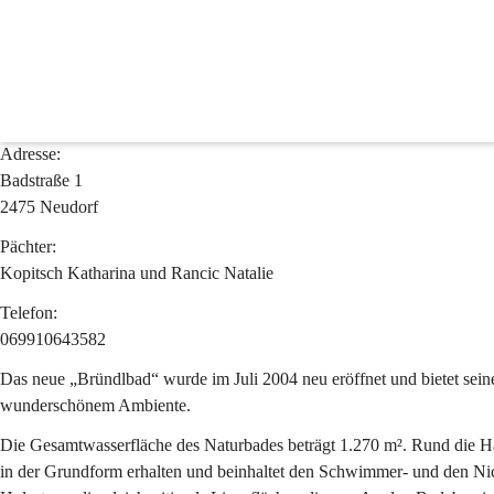
Bründlbad / Riunjak
Bründlbad Das Naturschwimmbad in Neudorf
Adresse:
Badstraße 1
2475 Neudorf
Pächter:
Kopitsch Katharina und Rancic Natalie
Telefon:
069910643582 
Das neue „Bründlbad“ wurde im Juli 2004 neu eröffnet und bietet se
wunderschönem Ambiente.
Die Gesamtwasserfläche des Naturbades beträgt 1.270 m². Rund die Hä
in der Grundform erhalten und beinhaltet den Schwimmer- und den Ni