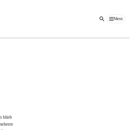
Menü
 blieb 
mehrere 