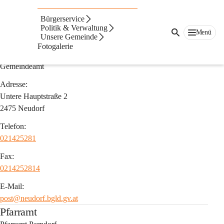
Auf dieser Seite
Bürgerservice
Adressen
Politik & Verwaltung
Menü
Unsere Gemeinde
Fotogalerie
Verwaltung
Gemeindeamt
Adresse:
Untere Hauptstraße 2
2475 Neudorf
Telefon:
021425281
Fax:
0214252814
E-Mail:
post@neudorf.bgld.gv.at
Pfarramt